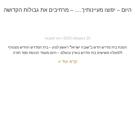
היום – יפוצו מעיינותיך…. – מרחיבים את גבולות הקדושה
25 באוגוסט 2020
אין תגובות
חנוכת בית מדרש חדש ב"שובה ישראל" ראשון לציון – בית המדרש החדש מצטרף
ללמעלה משישים בתי מדרש בארץ ובעולם – היום מעמד הכנסת ספר תורה
קרא עוד »