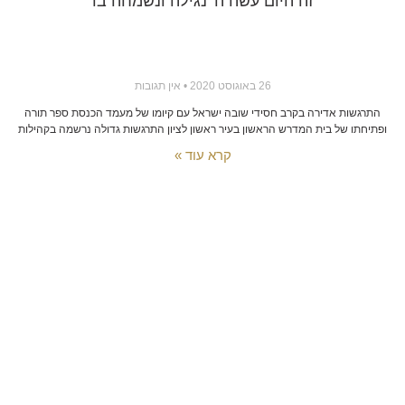
זה היום עשה ה' נגילה ונשמחה בו
26 באוגוסט 2020
אין תגובות
התרגשות אדירה בקרב חסידי שובה ישראל עם קיומו של מעמד הכנסת ספר תורה
ופתיחתו של בית המדרש הראשון בעיר ראשון לציון התרגשות גדולה נרשמה בקהילות
קרא עוד »