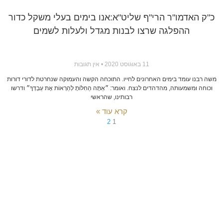
כ"ק האדמו"ר הרי"ף שליט"א:אנו בימים בעלי משקל כדור
ההפלגה שרצו לבנות מגדל ולעלות לשמים
11 באוגוסט 2020
אין תגובות
משה רבנו עומד בימים האחרונים לחייו. התוכחה הקשה והעמוקה שנחרטת לדורי דורות
וכוחה ומשמעותה, מהדהדים לנצח. ואומר: ״אַתָּה הַחִלּוֹתָ לְהַרְאוֹת אֶת עַבְדְּךָ״ ודרשו
רבותינו, שהראשי
קרא עוד »
2
1