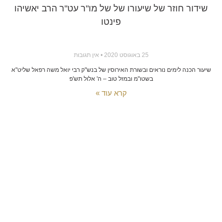
שידור חוזר של שיעורו של של מו"ר עט"ר הרב יאשיהו
פינטו
25 באוגוסט 2020
אין תגובות
שיעור הכנה לימים נוראים ובשורת האירוסין של בנש"ק רבי יואל משה רפאל שליט"א
בשטו"מ ובמזל טוב – ה' אלול תש'פ
קרא עוד »